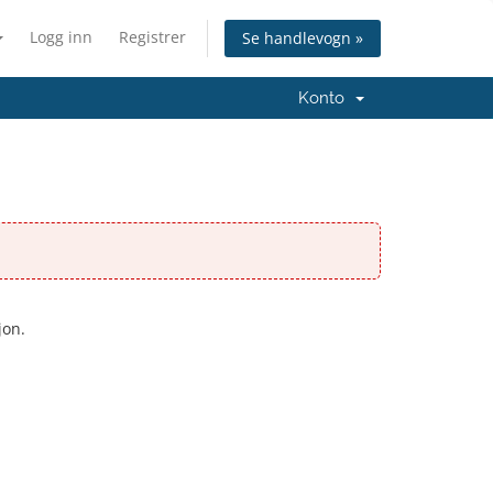
Logg inn
Registrer
Se handlevogn »
Konto
jon.