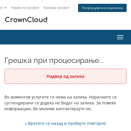
an
Најава на профил
Креирај профил
Потрошувачка кошничка
Вклу
ја
нави
Грешка при процесирање...
Надвор од залиха
Во моментов услугите ги нема на залиха. Нарачките се
суспендирани се додека не бидат на залиха. За повеќе
информации, Ве молиме контактирајте не.
« Вратете се назад и пробајте повторно