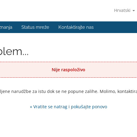
Hrvatski
znanja
Status mreže
Kontaktirajte nas
lem...
Nije raspoloživo
ljene narudžbe za istu dok se ne popune zalihe. Molimo, kontaktiraj
« Vratite se natrag i pokušajte ponovo