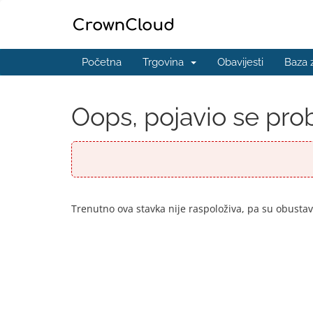
Početna
Trgovina
Obavijesti
Baza 
Oops, pojavio se prob
Trenutno ova stavka nije raspoloživa, pa su obustav