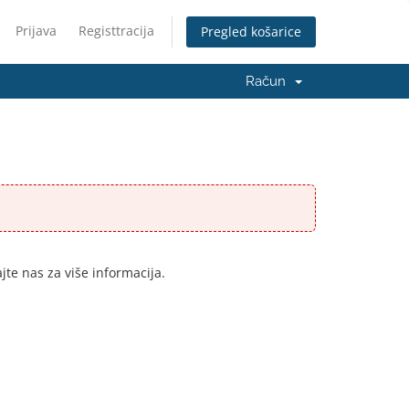
Prijava
Registtracija
Pregled košarice
Račun
te nas za više informacija.