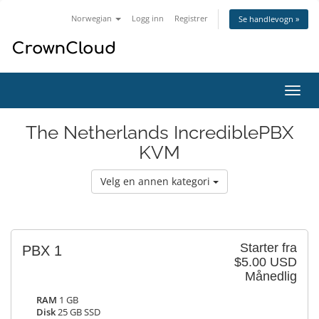
Norwegian
Logg inn
Registrer
Se handlevogn »
Bytt
navig
The Netherlands IncrediblePBX
KVM
Velg en annen kategori
Starter fra
PBX 1
$5.00 USD
Månedlig
RAM
1 GB
Disk
25 GB SSD