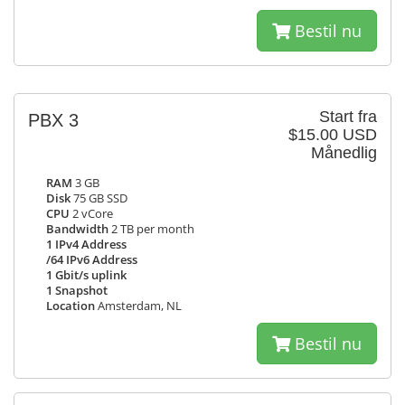
Bestil nu
Start fra
PBX 3
$15.00 USD
Månedlig
RAM
3 GB
Disk
75 GB SSD
CPU
2 vCore
Bandwidth
2 TB per month
1 IPv4 Address
/64 IPv6 Address
1 Gbit/s uplink
1 Snapshot
Location
Amsterdam, NL
Bestil nu