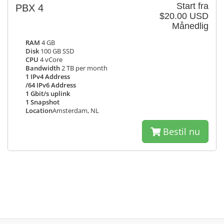
Start fra
PBX 4
$20.00 USD
Månedlig
RAM
4 GB
Disk
100 GB SSD
CPU
4 vCore
Bandwidth
2 TB per month
1 IPv4 Address
/64 IPv6 Address
1 Gbit/s uplink
1 Snapshot
Location
Amsterdam, NL
Bestil nu