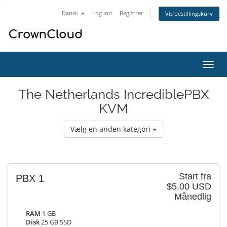
Dansk
Log ind
Registrer
Vis bestillingskurv
Skift
navig
The Netherlands IncrediblePBX
KVM
Vælg en anden kategori
Start fra
PBX 1
$5.00 USD
Månedlig
RAM
1 GB
Disk
25 GB SSD