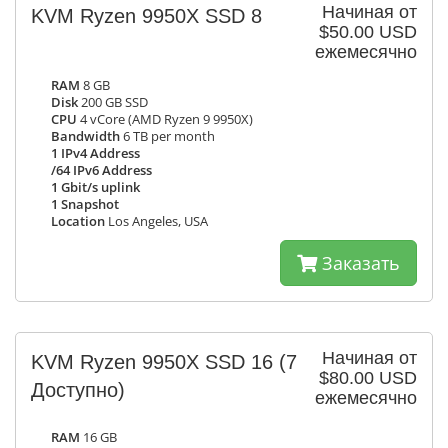
Начиная от
KVM Ryzen 9950X SSD 8
$50.00 USD
ежемесячно
RAM
8 GB
Disk
200 GB SSD
CPU
4 vCore (AMD Ryzen 9 9950X)
Bandwidth
6 TB per month
1 IPv4 Address
/64 IPv6 Address
1 Gbit/s uplink
1 Snapshot
Location
Los Angeles, USA
Заказать
Начиная от
KVM Ryzen 9950X SSD 16
(7
$80.00 USD
Доступно)
ежемесячно
RAM
16 GB