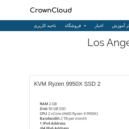
ز آموزش
اخبار
فروشگاه
ناحیه کاربری
Los Ang
KVM Ryzen 9950X SSD 2
RAM
2 GB
Disk
50 GB SSD
CPU
2 vCore (AMD Ryzen 9 9950X)
Bandwidth
2 TB per month
1 IPv4 Address
/64 IPv6 Address