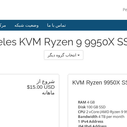
P
تماس با ما
وضعیت شبکه
مرک
eles KVM Ryzen 9 9950X SS
انتخاب گروه دیگر
شروع از
KVM Ryzen 9950X S
$15.00 USD
ماهانه
RAM
4 GB
Disk
100 GB SSD
CPU
2 vCore (AMD Ryzen 9 9
Bandwidth
4 TB per month
1 IPv4 Address
/64 IPv6 Address