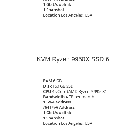
1 Gbit/s uplink
1 Snapshot
Location
Los Angeles, USA
KVM Ryzen 9950X SSD 6
RAM
6 GB
Disk
150 GB SSD
CPU
4 vCore (AMD Ryzen 9 9950X)
Bandwidth
4 TB per month
1 IPv4 Address
/64 IPv6 Address
1 Gbit/s uplink
1 Snapshot
Location
Los Angeles, USA