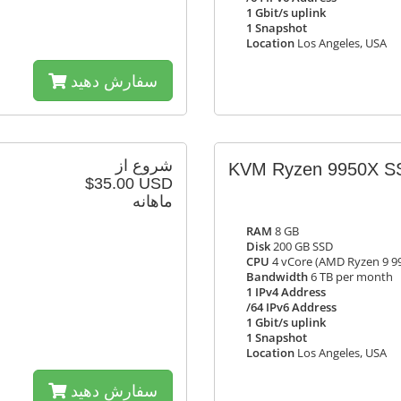
1 Gbit/s uplink
1 Snapshot
Location
Los Angeles, USA
سفارش دهید
شروع از
KVM Ryzen 9950X S
$35.00 USD
ماهانه
RAM
8 GB
Disk
200 GB SSD
CPU
4 vCore (AMD Ryzen 9 9
Bandwidth
6 TB per month
1 IPv4 Address
/64 IPv6 Address
1 Gbit/s uplink
1 Snapshot
Location
Los Angeles, USA
سفارش دهید