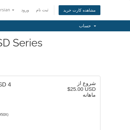
ersian
ورود
ثبت نام
مشاهده کارت خرید
حساب
D Series
شروع از
SD 4
$25.00 USD
ماهانه
950X)