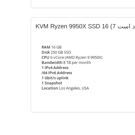
KVM Ryzen 9950X SSD 16
RAM
16 GB
Disk
250 GB SSD
CPU
6 vCore (AMD Ryzen 9 9950X)
Bandwidth
8 TB per month
1 IPv4 Address
/64 IPv6 Address
1 Gbit/s uplink
1 Snapshot
Location
Los Angeles, USA