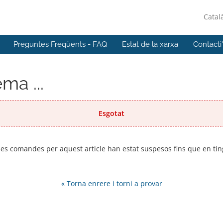
Catal
Preguntes Freqüents - FAQ
Estat de la xarxa
Contacti
ma ...
Esgotat
 les comandes per aquest article han estat suspesos fins que en t
« Torna enrere i torni a provar