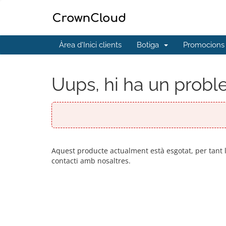
Àrea d'Inici clients
Botiga
Promocions
Uups, hi ha un proble
Aquest producte actualment està esgotat, per tant
contacti amb nosaltres.