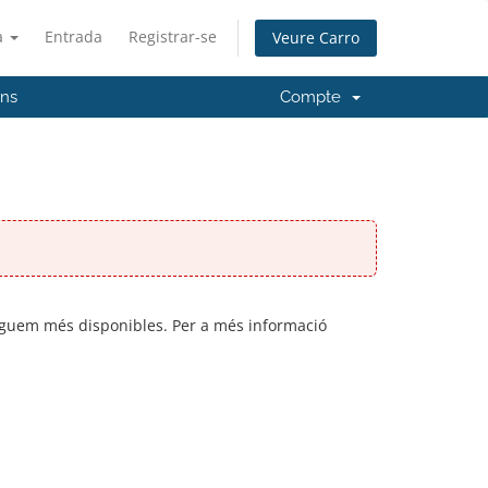
à
Entrada
Registrar-se
Veure Carro
'ns
Compte
inguem més disponibles. Per a més informació