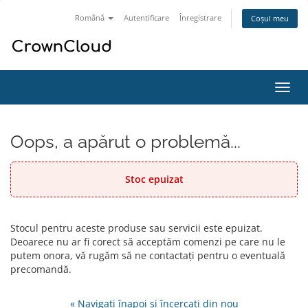
Română
Autentificare
Înregistrare
Coșul meu
Navi
Toggl
Oops, a apărut o problemă...
Stoc epuizat
Stocul pentru aceste produse sau servicii este epuizat.
Deoarece nu ar fi corect să acceptăm comenzi pe care nu le
putem onora, vă rugăm să ne contactați pentru o eventuală
precomandă.
« Navigați înapoi și încercați din nou