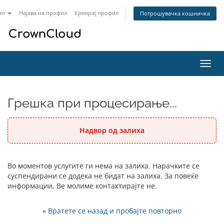
an
Најава на профил
Креирај профил
Потрошувачка кошничка
Вклу
ја
нави
Грешка при процесирање...
Надвор од залиха
Во моментов услугите ги нема на залиха. Нарачките се
суспендирани се додека не бидат на залиха. За повеќе
информации, Ве молиме контактирајте не.
« Вратете се назад и пробајте повторно