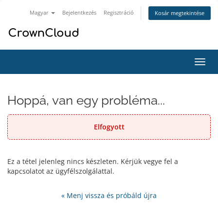
Magyar
Bejelentkezés
Regisztráció
Kosár megtekintése
Váltá
a
navig
Hoppá, van egy probléma...
Elfogyott
Ez a tétel jelenleg nincs készleten. Kérjük vegye fel a
kapcsolatot az ügyfélszolgálattal.
« Menj vissza és próbáld újra