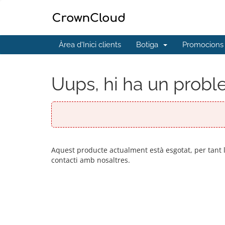
Àrea d'Inici clients
Botiga
Promocions
Uups, hi ha un proble
Aquest producte actualment està esgotat, per tant
contacti amb nosaltres.