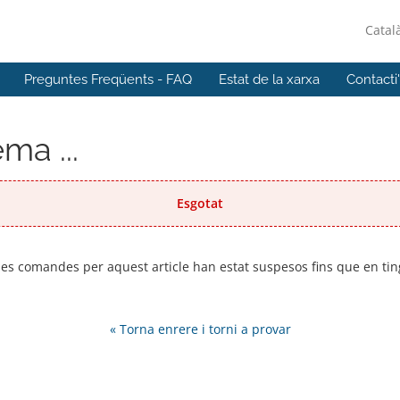
Catal
Preguntes Freqüents - FAQ
Estat de la xarxa
Contacti
ma ...
Esgotat
 les comandes per aquest article han estat suspesos fins que en t
« Torna enrere i torni a provar