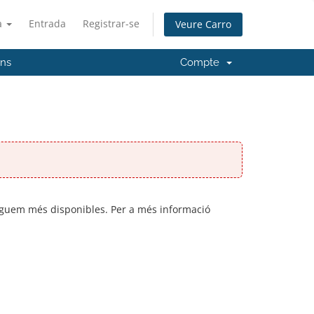
à
Entrada
Registrar-se
Veure Carro
'ns
Compte
inguem més disponibles. Per a més informació