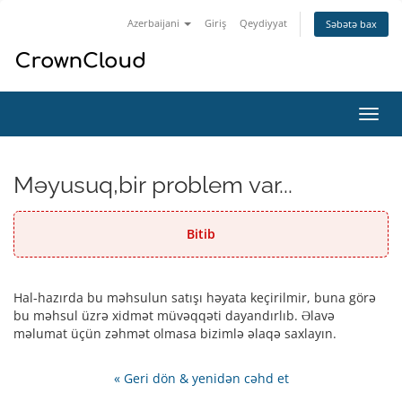
Azerbaijani
Giriş
Qeydiyyat
Səbətə bax
Naviq
keçid
Məyusuq,bir problem var...
Bitib
Hal-hazırda bu məhsulun satışı həyata keçirilmir, buna görə
bu məhsul üzrə xidmət müvəqqəti dayandırlıb. Əlavə
məlumat üçün zəhmət olmasa bizimlə əlaqə saxlayın.
« Geri dön & yenidən cəhd et