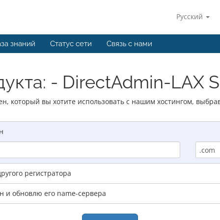
Русский
за знаний
Статус сети
Связь с нами
укта: - DirectAdmin-LAX Sh
ен, который вы хотите использовать с нашим хостингом, выбра
н
другого регистратора
ен и обновлю его name-сервера