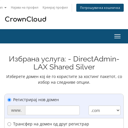
an
Најава на профил
Креирај профил
Потрошувачка кошничка
Вклу
ја
нави
Избрана услуга: - DirectAdmin-
LAX Shared Silver
Изберете домен кој ќе го користите за хостинг пакетот, со
избор на следниве опции.
Регистрирај нов домен
www.
Трансфер на домен од друг регистрар