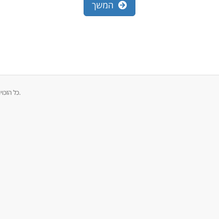
המשך
זכויות יוצרים © 2026 CrownCloud - Internet Services כל הזכויות שמורות.