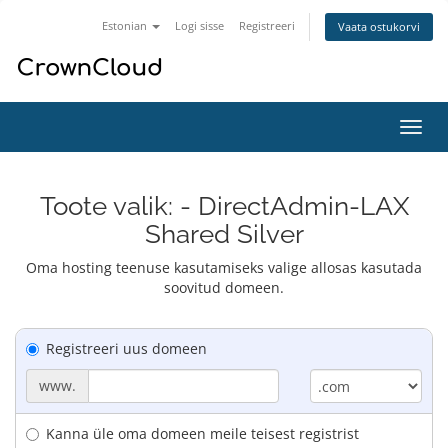
Estonian
Logi sisse
Registreeri
Vaata ostukorvi
Lülit
navig
Toote valik: - DirectAdmin-LAX
Shared Silver
Oma hosting teenuse kasutamiseks valige allosas kasutada
soovitud domeen.
Registreeri uus domeen
www.
Kanna üle oma domeen meile teisest registrist