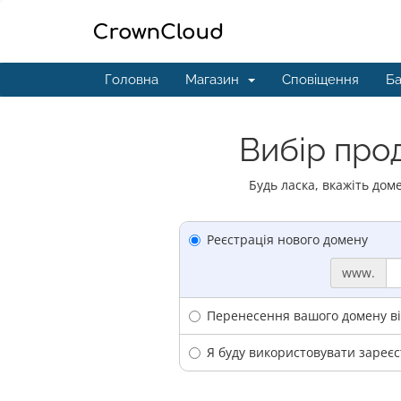
Головна
Магазин
Сповіщення
Ба
Вибір прод
Будь ласка, вкажіть дом
Реєстрація нового домену
www.
Перенесення вашого домену ві
Я буду використовувати зареє