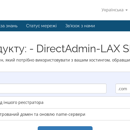
Українська
за знань
Статус мережі
Зв'язок з нами
укту: - DirectAdmin-LAX 
ен, який потрібно використовувати з вашим хостингом, обравши
д іншого реєстратора
стрований домен та оновлю name-сервери