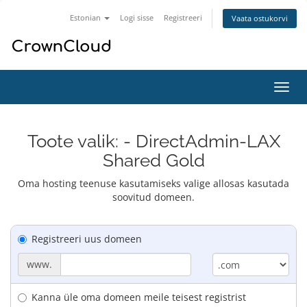
Estonian
Logi sisse
Registreeri
Vaata ostukorvi
Lülit
navig
Toote valik: - DirectAdmin-LAX
Shared Gold
Oma hosting teenuse kasutamiseks valige allosas kasutada
soovitud domeen.
Registreeri uus domeen
www.
Kanna üle oma domeen meile teisest registrist