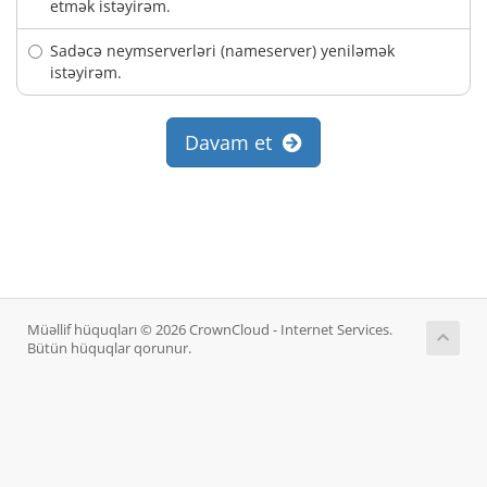
etmək istəyirəm.
Sadəcə neymserverləri (nameserver) yeniləmək
istəyirəm.
Davam et
Müəllif hüquqları © 2026 CrownCloud - Internet Services.
Bütün hüquqlar qorunur.