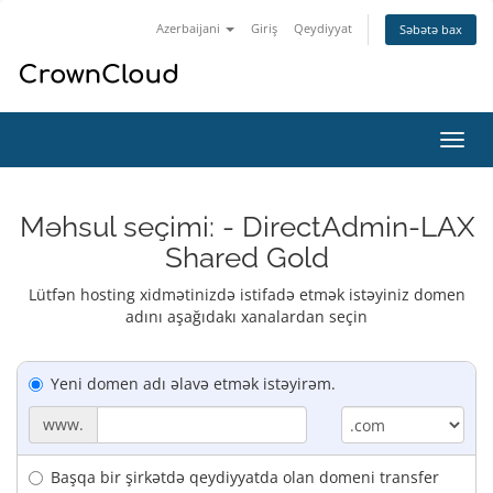
Azerbaijani
Giriş
Qeydiyyat
Səbətə bax
Naviq
keçid
Məhsul seçimi: - DirectAdmin-LAX
Shared Gold
Lütfən hosting xidmətinizdə istifadə etmək istəyiniz domen
adını aşağıdakı xanalardan seçin
Yeni domen adı əlavə etmək istəyirəm.
www.
Başqa bir şirkətdə qeydiyyatda olan domeni transfer