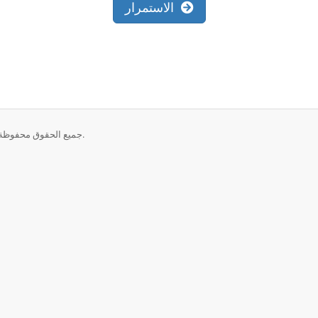
الاستمرار
حقوق الطبع والنشر © 2026 CrownCloud - Internet Services. جميع الحقوق محفوظة.