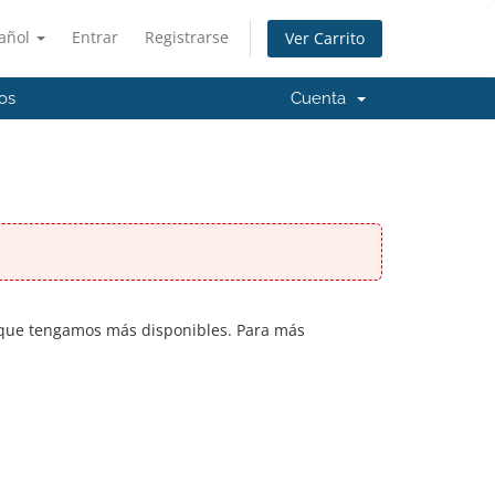
añol
Entrar
Registrarse
Ver Carrito
os
Cuenta
a que tengamos más disponibles. Para más