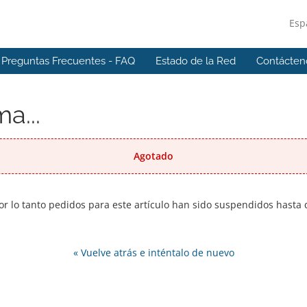
Esp
Preguntas Frecuentes - FAQ
Estado de la Red
Contácten
a...
Agotado
r lo tanto pedidos para este artículo han sido suspendidos hast
« Vuelve atrás e inténtalo de nuevo