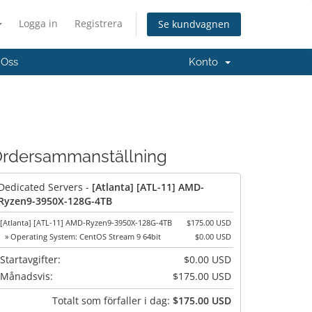
Logga in
Registrera
Se kundvagnen
 Oss
Konto
rdersammanställning
Dedicated Servers -
[Atlanta] [ATL-11] AMD-
Ryzen9-3950X-128G-4TB
[Atlanta] [ATL-11] AMD-Ryzen9-3950X-128G-4TB
$175.00 USD
» Operating System: CentOS Stream 9 64bit
$0.00 USD
Startavgifter:
$0.00 USD
Månadsvis:
$175.00 USD
Totalt som förfaller i dag:
$175.00 USD