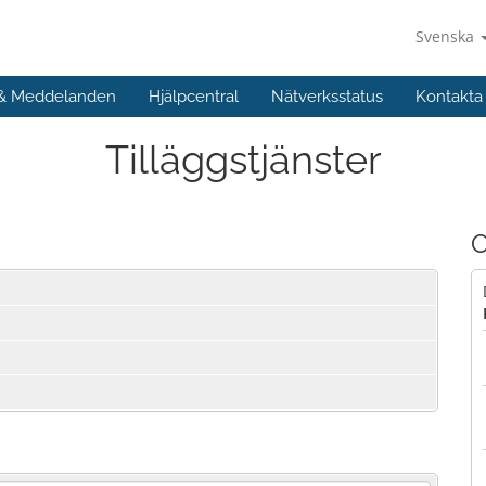
Svenska
 & Meddelanden
Hjälpcentral
Nätverksstatus
Kontakta
Tilläggstjänster
O