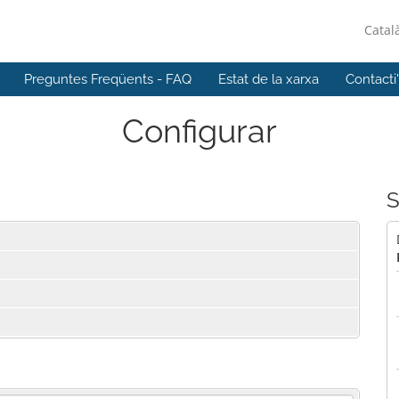
Catal
Preguntes Freqüents - FAQ
Estat de la xarxa
Contacti
Configurar
S