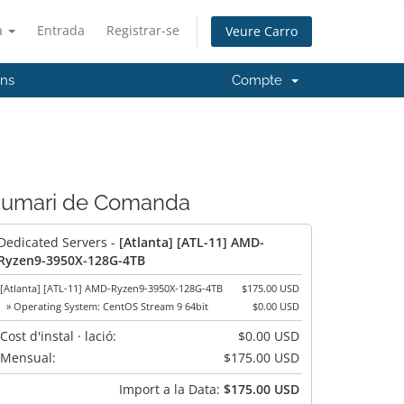
à
Entrada
Registrar-se
Veure Carro
'ns
Compte
umari de Comanda
Dedicated Servers -
[Atlanta] [ATL-11] AMD-
Ryzen9-3950X-128G-4TB
[Atlanta] [ATL-11] AMD-Ryzen9-3950X-128G-4TB
$175.00 USD
» Operating System: CentOS Stream 9 64bit
$0.00 USD
Cost d'instal · lació:
$0.00 USD
Mensual:
$175.00 USD
Import a la Data:
$175.00 USD