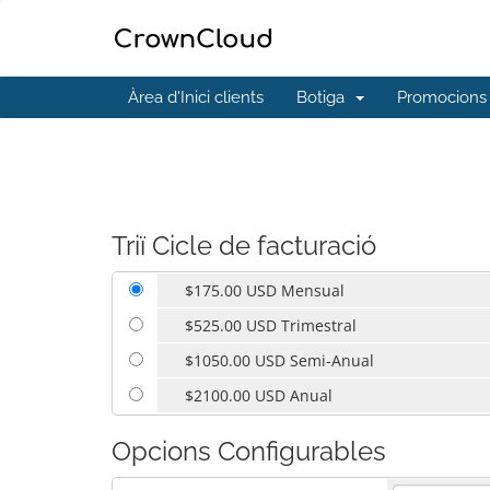
Àrea d'Inici clients
Botiga
Promocions
Triï Cicle de facturació
$175.00 USD Mensual
$525.00 USD Trimestral
$1050.00 USD Semi-Anual
$2100.00 USD Anual
Opcions Configurables