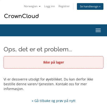
Norwegian
Logg inn
Registrer
Se handlevogn »
Bytt
navig
Ops, det er et problem...
Ikke på lager
Vi er dessverre utsolgt for øyeblikket. Du kan derfor ikke
bestille denne varen/ tjenesten. Kontakt oss for mer
informasjon.
« Gå tilbake og prøv på nytt