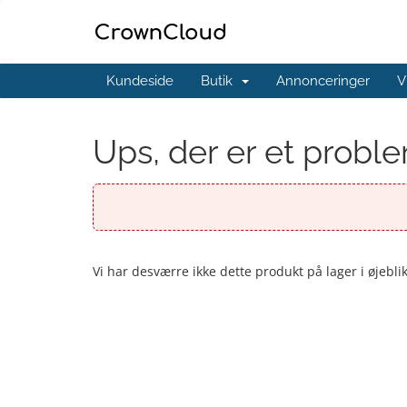
Kundeside
Butik
Annonceringer
V
Ups, der er et probl
Vi har desværre ikke dette produkt på lager i øjebli