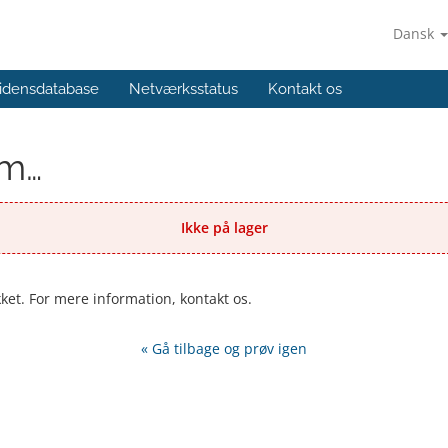
Dansk
idensdatabase
Netværksstatus
Kontakt os
em…
Ikke på lager
kket. For mere information, kontakt os.
« Gå tilbage og prøv igen