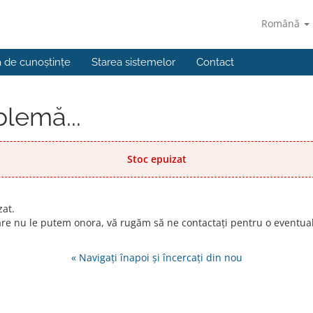
Română
a de cunoștințe
Starea sistemelor
Contact
blemă...
Stoc epuizat
zat.
are nu le putem onora, vă rugăm să ne contactați pentru o eventu
« Navigați înapoi și încercați din nou