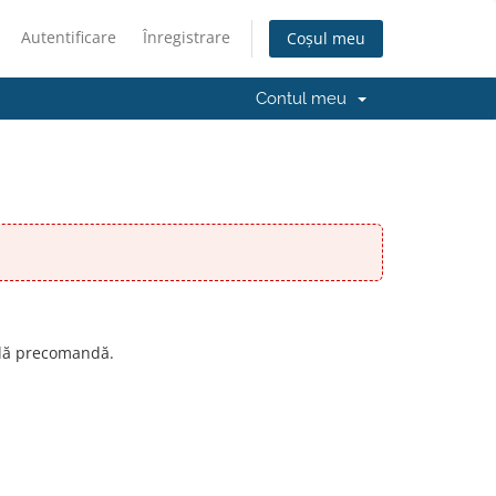
Autentificare
Înregistrare
Coșul meu
Contul meu
ală precomandă.