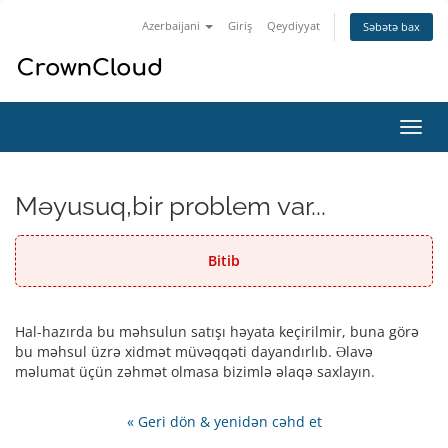
Azerbaijani
Giriş
Qeydiyyat
Səbətə bax
Naviq
keçid
Məyusuq,bir problem var...
Bitib
Hal-hazırda bu məhsulun satışı həyata keçirilmir, buna görə
bu məhsul üzrə xidmət müvəqqəti dayandırlıb. Əlavə
məlumat üçün zəhmət olmasa bizimlə əlaqə saxlayın.
« Geri dön & yenidən cəhd et