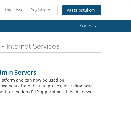
Logi sisse
Registreeri
Vaata ostukorvi
Konto
- Internet Services
dmin Servers
 platform and can now be used on
rovements from the PHP project, including new
t for modern PHP applications. It is the newest ...