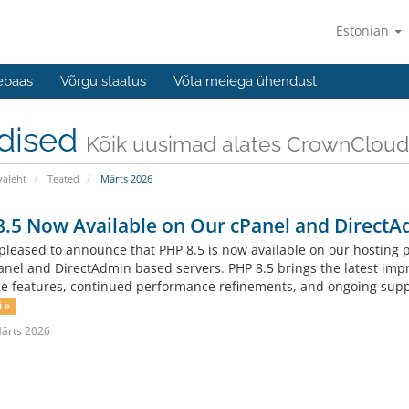
Estonian
ebaas
Võrgu staatus
Võta meiega ühendust
dised
Kõik uusimad alates CrownCloud 
valeht
Teated
Märts 2026
.5 Now Available on Our cPanel and DirectA
pleased to announce that PHP 8.5 is now available on our hosting
anel and DirectAdmin based servers. PHP 8.5 brings the latest imp
e features, continued performance refinements, and ongoing suppor
i »
ärts 2026