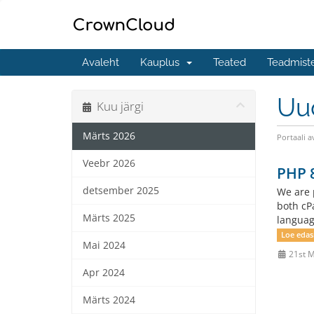
Avaleht
Kauplus
Teated
Teadmist
Uu
Kuu järgi
Märts 2026
Portaali a
Veebr 2026
PHP 8
detsember 2025
We are 
both cP
Märts 2025
languag
Loe edas
Mai 2024
21st M
Apr 2024
Märts 2024