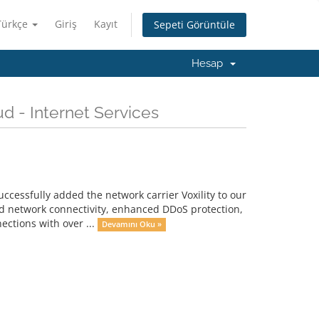
Türkçe
Giriş
Kayıt
Sepeti Görüntüle
Hesap
d - Internet Services
cessfully added the network carrier Voxility to our
d network connectivity, enhanced DDoS protection,
ections with over ...
Devamını Oku »