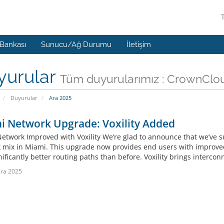
 Bankası
Sunucu/Ağ Durumu
İletişim
yurular
Tüm duyurularımız : CrownClou
Duyurular
Ara 2025
i Network Upgrade: Voxility Added
etwork Improved with Voxility We’re glad to announce that we’ve suc
 mix in Miami. This upgrade now provides end users with improve
ificantly better routing paths than before. Voxility brings interconn
ra 2025