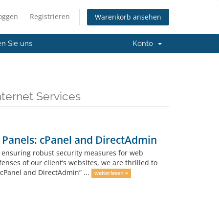
loggen
Registrieren
Warenkorb ansehen
en Sie uns
Konto
ternet Services
 Panels: cPanel and DirectAdmin
r, ensuring robust security measures for web
nses of our client’s websites, we are thrilled to
“cPanel and DirectAdmin” ...
weiterlesen »