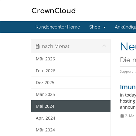
Kundencenter Home
Shop
Ankündig
Ne
nach Monat
Die 
Mär 2026
Feb. 2026
Support
Dez 2025
Imuni
Mär 2025
In toda
hosting 
Mai 2024
announc
2. Mai
Apr. 2024
Mär 2024