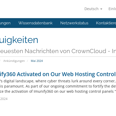
Deutsch
Ein
ungen
Wissensdatenbank
Netzwerkstatus
Kontaktier
uigkeiten
neuesten Nachrichten von CrownCloud - In
Ankündigungen
Mai 2024
fy360 Activated on Our Web Hosting Control
y’s digital landscape, where cyber threats lurk around every corne
is paramount. As part of our ongoing commitment to fortify the defe
e the activation of Imunify360 on our web hosting control panels 
 2024