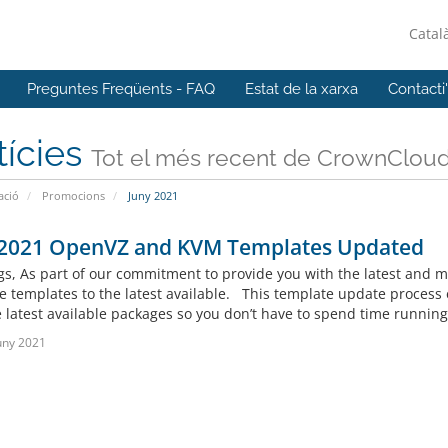
Catal
Preguntes Freqüents - FAQ
Estat de la xarxa
Contacti
tícies
Tot el més recent de CrownCloud 
ació
Promocions
Juny 2021
 2021 OpenVZ and KVM Templates Updated
gs, As part of our commitment to provide you with the latest and mo
le templates to the latest available. This template update proces
 latest available packages so you don’t have to spend time running a
uny 2021