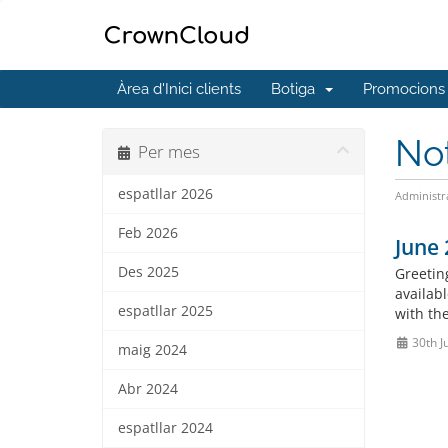
Àrea d'Inici clients
Botiga
Promocions
No
Per mes
espatllar 2026
Administr
Feb 2026
June
Des 2025
Greetin
availab
espatllar 2025
with the
30th J
maig 2024
Abr 2024
espatllar 2024