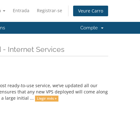
à
Entrada
Registrar-se
Veure Carro
'ns
Compte
- Internet Services
st ready-to-use service, we’ve updated all our
s ensures that any new VPS deployed will come along
 large initial ...
Llegir més »